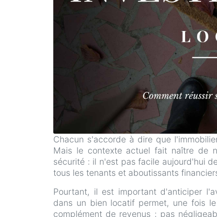
Chacun s'accorde à dire que l'immobilie
Mais le contexte actuel fait naître de 
sécurité : il n'est pas facile aujourd'hui 
tous les tenants et aboutissants financier
Pourtant, il est important d'anticiper l
dans un bien locatif permet, une fois l
complément de revenus : pas négligeab