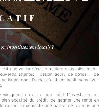
r est une valeur sûre en matière d'investissement.
nouvelles attentes : besoin accru de conseil, de
de se lancer dans l'achat d'un bien locatif sans avoir
s.
'avenir quand on est encore actif. L'investissement
e bien acquitté du crédit, de gagner une rente en
le quand on constate une baisse de revenus une