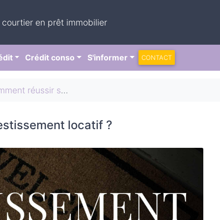
 courtier en prêt immobilier
édit
Crédit conso
S'informer
CONTACT
réussir son investissement locatif ?
stissement locatif ?