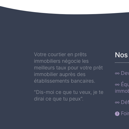
Nos 
Votre courtier en prêts
immobiliers négocie les
meilleurs taux pour votre prêt
Dev
immobilier auprès des
établissements bancaires.
Équ
immob
"Dis-moi ce que tu veux, je te
dirai ce que tu peux".
Déf
Foi